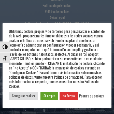
Política de privacidad
Política de cookies
Aviso Legal
Política de Gestión de PROYECTOS y SERVICIOS
Utilizamos cookies propias y de terceros para personalizar el contenido
de la web, proporcionarles funcionalidades a las redes sociales y para
analizar el tráfico de nuestra web. Puede aceptar el uso de esta
tecnología o administrar su configuración y poder rechazarla, y así
Alternar alto contraste
controlar completamente qué información se recopila y gestiona a
través de los botones habilitados al efecto. Al clicar en "Sí, Acepto",
ACEPTA SU USO, si bien podrá retirar su consentimiento en cualquier
Alternar tamaño de letra
momento. También puede RECHAZAR la instalación de cookies clicando
Ayla Diseño y Tecnología
en “No Acepto" o CONFIGURAR la instalación de cookies clicando en
Bulevar Alto Tajo Nº 62, Guadalajara
“Configurar Cookies”. Para obtener más información sobre nuestras
políticas de datos, visite nuestra Política de privacidad. Para obtener
Castilla la Mancha, España, C. P.: 19005
más información al respecto, puedes consultar nuestra Política de
Tel.:(0034) 949 313 914
Cookies.
Correo:
hola@ayladt.com
Politica de cookies
Configurar cookies
Sí, acepto
No Acepto
Web:
www.ayladt.com